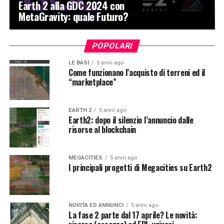
Earth 2 alla GDC 2024 con
MetaGravity: quale Futuro?
POPOLARI
LE BASI
5 anni ago
Come funzionano l’acquisto di terreni ed il
“marketplace”
EARTH 2
5 anni ago
Earth2: dopo il silenzio l’annuncio dalle
risorse al blockchain
MEGACITIES
5 anni ago
I principali progetti di Megacities su Earth2
NOVITÀ ED ANNUNCI
5 anni ago
La fase 2 parte dal 17 aprile? Le novità: