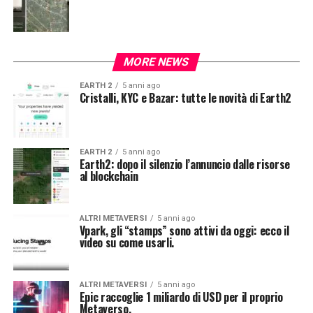
MORE NEWS
EARTH 2
5 anni ago
Cristalli, KYC e Bazar: tutte le novità di Earth2
EARTH 2
5 anni ago
Earth2: dopo il silenzio l’annuncio dalle risorse
al blockchain
ALTRI METAVERSI
5 anni ago
Vpark, gli “stamps” sono attivi da oggi: ecco il
video su come usarli.
ALTRI METAVERSI
5 anni ago
Epic raccoglie 1 miliardo di USD per il proprio
Metaverso.