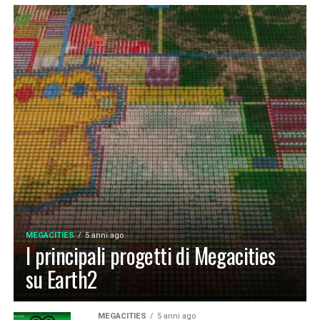
MEGACITIES
5 anni ago
I principali progetti di Megacities
su Earth2
MEGACITIES
5 anni ago