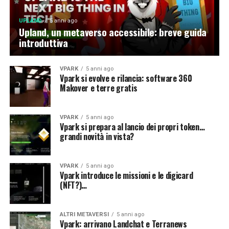
UPLAND
5 anni ago
Upland, un metaverso accessibile: breve guida
introduttiva
VPARK
5 anni ago
Vpark si evolve e rilancia: software 360
Makover e terre gratis
VPARK
5 anni ago
Vpark si prepara al lancio dei propri token…
grandi novità in vista?
VPARK
5 anni ago
Vpark introduce le missioni e le digicard
(NFT?)…
ALTRI METAVERSI
5 anni ago
Vpark: arrivano Landchat e Terranews