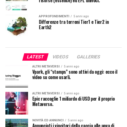
risorse (essence) ed EPL univoci.
APPROFONDIMENTI
5 anni ago
Differenze tra terreni Tier1 e Tier2 in
Earth2
LATEST
VIDEOS
GALLERIES
ALTRI METAVERSI
5 anni ago
Vpark, gli “stamps” sono attivi da oggi: ecco il
video su come usarli.
ALTRI METAVERSI
5 anni ago
Epic raccoglie 1 miliardo di USD per il proprio
Metaverso.
NOVITÀ ED ANNUNCI
5 anni ago
Annunciati i vincitori della caccia alle uova di