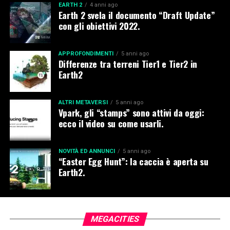
EARTH 2
4 anni ago
Earth 2 svela il documento “Draft Update”
con gli obiettivi 2022.
APPROFONDIMENTI
5 anni ago
Differenze tra terreni Tier1 e Tier2 in
Earth2
ALTRI METAVERSI
5 anni ago
Vpark, gli “stamps” sono attivi da oggi:
ecco il video su come usarli.
NOVITÀ ED ANNUNCI
5 anni ago
“Easter Egg Hunt”: la caccia è aperta su
Earth2.
MEGACITIES